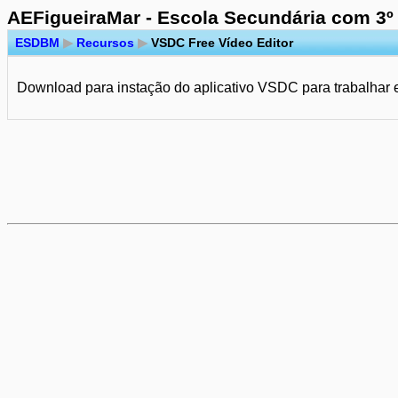
AEFigueiraMar - Escola Secundária com 3º
ESDBM
▶
Recursos
▶
VSDC Free Vídeo Editor
Download para instação do aplicativo VSDC para trabalhar